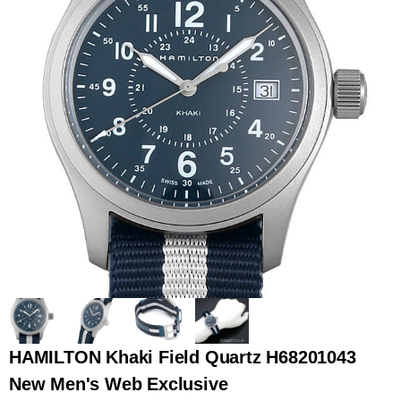
全てのブランドを見
ロレックス
パテック
る
フィリップ
オーデマピゲ
ウブロ
カルティエ
HAMILTON Khaki Field Quartz H68201043
New Men's Web Exclusive
グランド
オメガ
IWC