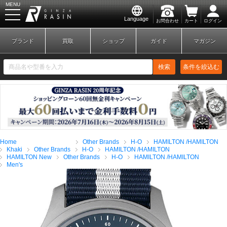
MENU
Language
お問合わせ
カート
ログイン
GINZA RASIN
ブランド
買取
ショップ
ガイド
マガジン
検索
条件を絞込む
新規会員登録
ログイン
Home
Other Brands
H-O
HAMILTON /HAMILTON
ブランドから探す
Khaki
Other Brands
H-O
HAMILTON /HAMILTON
HAMILTON New
Other Brands
H-O
HAMILTON /HAMILTON
Men's