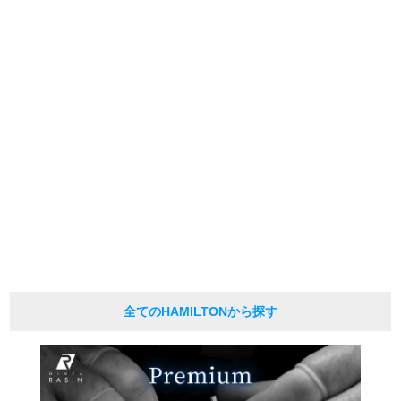
*Due to privacy concerns, we refrain from posting serial numbers and limited
edition numbers on the web.
新宿店
大阪心斎橋店
We are also unable to answer any inquiries made by phone.
*As we also sell our products in-store, there may be a time difference between
買取サロン
ordering on the website and processing in-store, and the item may be SOLD
OUT.
Please be aware of this.
Also, if you would like to purchase in person, please contact us by phone or
email in advance to check stock availability.
GINZA RASIN公式ブログ
* In the case of antique or used products, alternative parts may be used for the
exterior and internal machinery.
WEBマガジン
買取ブログ
*The listed price is the price at the time of arrival.
Please note that the current price may differ.
SNS・動画
全てのHAMILTONから探す
For Overseas Customers
English
简体中文