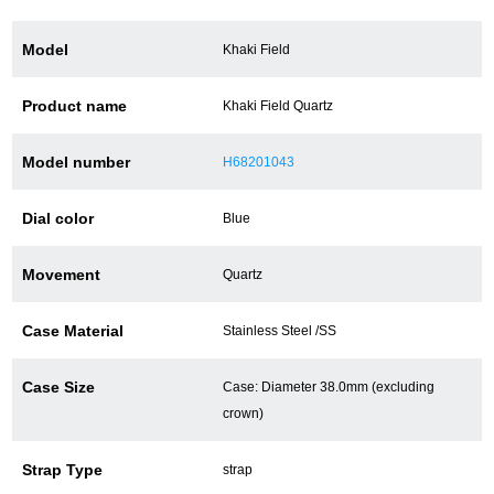
Model
Khaki Field
ショップサービス
Product name
Khaki Field Quartz
保証・アフターサービス
Model number
H68201043
ラッピングサービス
Dial color
Blue
腕時計サイズ調整サービス
店舗受け取りサービス
Movement
Quartz
店舗取り寄せサービス
Case Material
Stainless Steel /SS
Case Size
Case: Diameter 38.0mm (excluding
買取・下取りをご希望の方
crown)
Strap Type
strap
買取・下取りはこちら