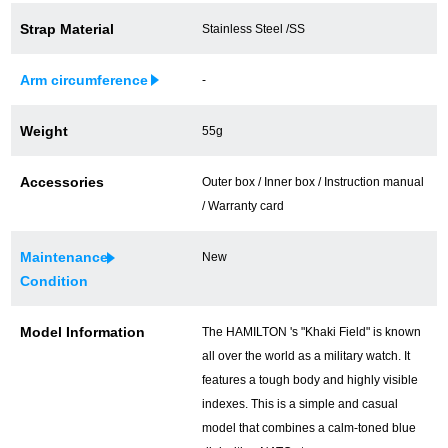
買取専門サロン
Strap Material
Stainless Steel /SS
買取ご成約者様限定5万円クーポン
Arm circumference
-
75%以上保証！中古商品高価買戻し
Weight
55g
Accessories
Outer box / Inner box / Instruction manual
修理・メンテナンスをご希望の方
/ Warranty card
修理依頼をする
Maintenance
New
Condition
修理・メンテンナンスについて
Model Information
The HAMILTON 's "Khaki Field" is known
オーバーホールについて
all over the world as a military watch. It
features a tough body and highly visible
外装仕上げについて
indexes. This is a simple and casual
model that combines a calm-toned blue
電池交換について