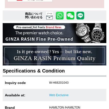
商品について
複数条件で商品を絞り込む
メール
問い合わせる
詳細検索はこちら
ご利用ガイド
GINZA RASINのプレミアムクオリティについて
送料・お支払方法
Specifications & Condition
ショッピングローンの流れ
Inquiry code
W-H68201043
よくある質問
Available at:
Web Exclusive
お問い合わせ
Brand
HAMILTON /HAMILTON