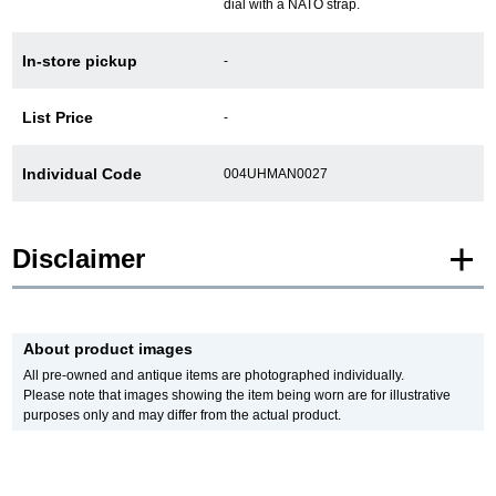
dial with a NATO strap.
In-store pickup
-
GINZA RASINについて
List Price
-
お客様の声・口コミ
Individual Code
004UHMAN0027
GINZA RASINの中古腕時計について
スタッフフォト
Disclaimer
受賞歴
* Product images of New and Unused products are posted using images of the
求人情報
same model.
About product images
Please note that there are individual differences in the presence or absence of
manufacturer protective seals.
All pre-owned and antique items are photographed individually.
In addition, there may be minor changes made by the manufacturer, but please
Please note that images showing the item being worn are for illustrative
note that we will sell it with the specifications of the stock product.
purposes only and may differ from the actual product.
店舗情報
In addition, Used and antique items are photographed of the actual product.
*The color may differ from the actual product depending on the lighting and
monitor settings.
銀座中央通り店
銀座本店