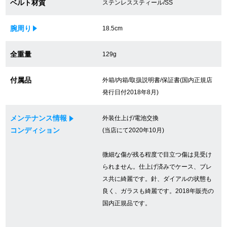
ベルト材質
ステンレススティール/SS
買取専門サロン
腕周り
18.5cm
買取ご成約者様限定5万円クーポン
全重量
129g
75%以上保証！中古商品高価買戻し
付属品
外箱/内箱/取扱説明書/保証書(国内正規店
発行日付2018年8月)
修理・メンテナンスをご希望の方
メンテナンス情報
外装仕上げ/電池交換
修理依頼をする
コンディション
(当店にて2020年10月)
修理・メンテンナンスについて
微細な傷が残る程度で目立つ傷は見受け
られません。仕上げ済みでケース、ブレ
オーバーホールについて
ス共に綺麗です。針、ダイアルの状態も
良く、ガラスも綺麗です。2018年販売の
外装仕上げについて
国内正規品です。
電池交換について