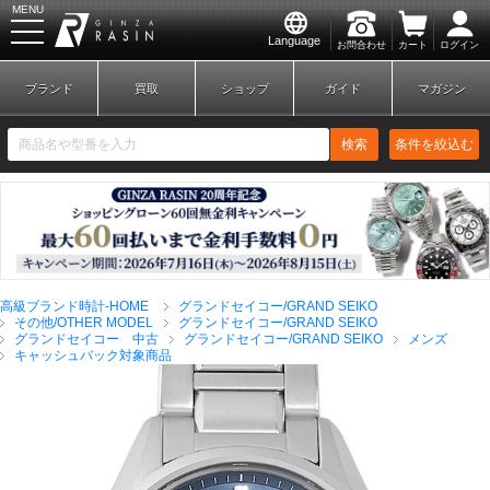
MENU
Language
お問合わせ
カート
ログイン
GINZA RASIN
ブランド
買取
ショップ
ガイド
マガジン
検索
条件を絞込む
新規会員登録
ログイン
高級ブランド時計-HOME
グランドセイコー/GRAND SEIKO
ブランドから探す
その他/OTHER MODEL
グランドセイコー/GRAND SEIKO
グランドセイコー 中古
グランドセイコー/GRAND SEIKO
メンズ
キャッシュバック対象商品