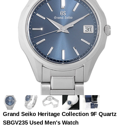
全てのブランドを見
ロレックス
パテック
る
フィリップ
オーデマピゲ
ウブロ
カルティエ
Grand Seiko Heritage Collection 9F Quartz
SBGV235 Used Men's Watch
グランド
オメガ
IWC