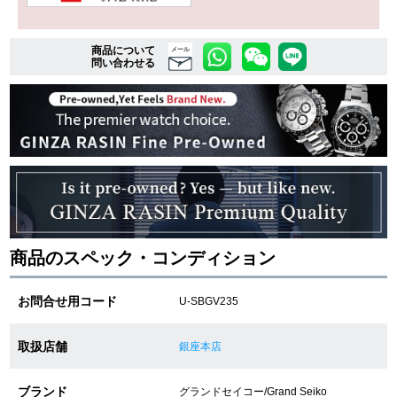
商品について
複数条件で商品を絞り込む
メール
問い合わせる
詳細検索はこちら
ご利用ガイド
GINZA RASINのプレミアムクオリティについて
送料・お支払方法
商品のスペック・コンディション
ショッピングローンの流れ
お問合せ用コード
U-SBGV235
よくある質問
取扱店舗
銀座本店
お問い合わせ
ブランド
グランドセイコー/Grand Seiko