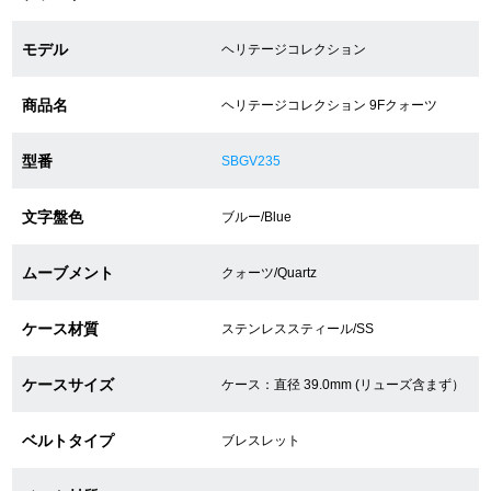
モデル
ヘリテージコレクション
ショップサービス
商品名
ヘリテージコレクション 9Fクォーツ
保証・アフターサービス
型番
SBGV235
ラッピングサービス
文字盤色
ブルー/Blue
腕時計サイズ調整サービス
店舗受け取りサービス
ムーブメント
クォーツ/Quartz
店舗取り寄せサービス
ケース材質
ステンレススティール/SS
ケースサイズ
ケース：直径 39.0mm (リューズ含まず）
買取・下取りをご希望の方
ベルトタイプ
ブレスレット
買取・下取りはこちら