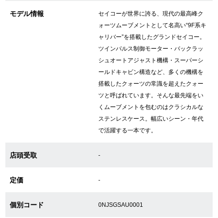
モデル情報
セイコーが世界に誇る、現代の最高峰ク
ォーツムーブメントとして名高い“9F系キ
GINZA RASINについて
ャリバー”を搭載したグランドセイコー。
ツインパルス制御モーター・バックラッ
お客様の声・口コミ
シュオートアジャスト機構・スーパーシ
ールドキャビン構造など、多くの機構を
GINZA RASINの中古腕時計について
搭載したクォーツの常識を超えたクォー
ツと呼ばれています。そんな最先端をい
スタッフフォト
くムーブメントを包むのはクラシカルな
ステンレスケース。幅広いシーン・年代
受賞歴
で活躍する一本です。
求人情報
店頭受取
-
定価
-
店舗情報
個別コード
0NJSGSAU0001
銀座中央通り店
銀座本店