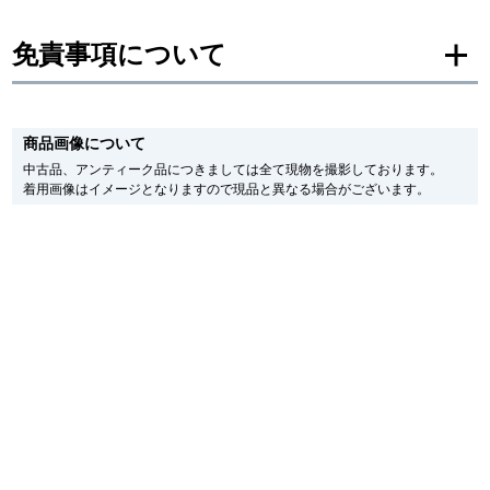
新宿店
大阪心斎橋店
免責事項について
買取サロン
※新品・未使用品の商品画像は、同一モデルの画像を使用し掲載致しておりま
す。
商品画像について
メーカー保護シールの有無に個体差がございますのでご了承下さいませ。
GINZA RASIN公式ブログ
また、メーカーにてマイナーチェンジがなされる場合がございますが、在庫品
中古品、アンティーク品につきましては全て現物を撮影しております。
の仕様で販売させていただきますので予めご了承の程お願いいたします。
着用画像はイメージとなりますので現品と異なる場合がございます。
尚、中古品、アンティーク品につきましては現品を撮影しております。
WEBマガジン
買取ブログ
※光の加減やモニターの設定により、実際の商品と色目が異なる場合がござい
ます。
※シリアルナンバーや限定番号につきましては、プライバシーの関係上WEBへ
の掲載を控えております。
SNS・動画
またお電話でお問い合わせ頂きましてもお答えできません。
※当店では店頭販売も行っております為、サイトでのご注文と店頭処理との時
間差で在庫切れになる場合がございます。
予めご了承くださいませ。
また、ご来店にてご購入を希望される場合にも、事前に在庫の確認をお電話か
メールにてお問い合わせいただけますようお願いいたします。
For Overseas Customers
※アンティーク品やユーズド品の場合、外装および内部機械に代替部品を使用
している場合がございます。
English
简体中文
※表示の定価は、入荷時の価格となっております。