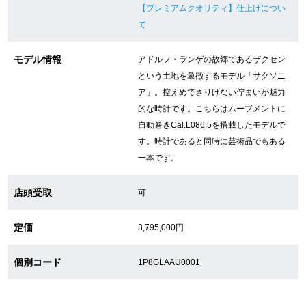
【プレミアムクオリティ】仕上げについ
新宿店
大阪心斎橋店
て
買取サロン
モデル情報
アドルフ・ランゲの故郷であるザクセン
という土地を象徴するモデル「サクソニ
ア」。控えめでさりげない佇まいが魅力
GINZA RASIN公式ブログ
的な時計です。こちらはムーブメントに
自動巻きCal.L086.5を搭載したモデルで
WEBマガジン
買取ブログ
す。時計であると同時に芸術品でもある
一本です。
SNS・動画
店頭受取
可
定価
3,795,000円
個別コード
For Overseas Customers
1P8GLAAU0001
English
简体中文