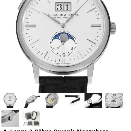
全てのブランドを見
ロレックス
パテック
る
フィリップ
オーデマピゲ
ウブロ
カルティエ
グランド
オメガ
IWC