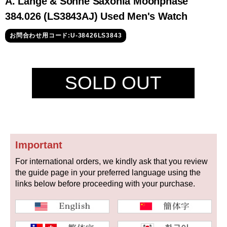
A. Lange & Söhne Saxonia Moonphase
セイコー
384.026 (LS3843AJ) Used Men's Watch
お問合わせ用コード:U-38426LS3843
SOLD OUT
ヴァシュロン
チューダー
パネライ
コンスタンタン
Important
商品の状態から探す
For international orders, we kindly ask that you review
新品
未使用品
the guide page in your preferred language using the
links below before proceeding with your purchase.
中古品
アンティーク品
WEB限定品
SALE