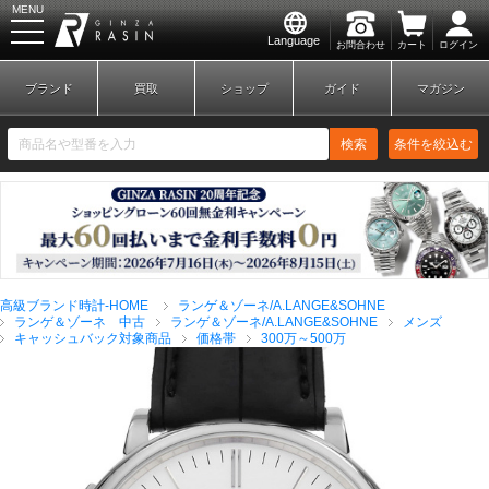
MENU
Language
お問合わせ
カート
ログイン
GINZA RASIN
ブランド
買取
ショップ
ガイド
マガジン
検索
条件を絞込む
新規会員登録
ログイン
高級ブランド時計-HOME
ランゲ＆ゾーネ/A.LANGE&SOHNE
ブランドから探す
ランゲ＆ゾーネ 中古
ランゲ＆ゾーネ/A.LANGE&SOHNE
メンズ
キャッシュバック対象商品
価格帯
300万～500万