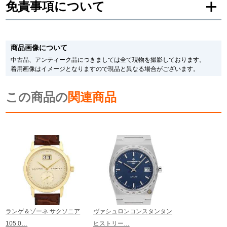
免責事項について
繁體中文
한국어
※新品・未使用品の商品画像は、同一モデルの画像を使用し掲載致しておりま
す。
商品画像について
メーカー保護シールの有無に個体差がございますのでご了承下さいませ。
ภาษาไทย
また、メーカーにてマイナーチェンジがなされる場合がございますが、在庫品
中古品、アンティーク品につきましては全て現物を撮影しております。
の仕様で販売させていただきますので予めご了承の程お願いいたします。
着用画像はイメージとなりますので現品と異なる場合がございます。
尚、中古品、アンティーク品につきましては現品を撮影しております。
※光の加減やモニターの設定により、実際の商品と色目が異なる場合がござい
この商品の
ます。
関連商品
※シリアルナンバーや限定番号につきましては、プライバシーの関係上WEBへ
の掲載を控えております。
またお電話でお問い合わせ頂きましてもお答えできません。
※当店では店頭販売も行っております為、サイトでのご注文と店頭処理との時
間差で在庫切れになる場合がございます。
予めご了承くださいませ。
また、ご来店にてご購入を希望される場合にも、事前に在庫の確認をお電話か
メールにてお問い合わせいただけますようお願いいたします。
※アンティーク品やユーズド品の場合、外装および内部機械に代替部品を使用
している場合がございます。
※表示の定価は、入荷時の価格となっております。
ランゲ＆ゾーネ サクソニア
ヴァシュロンコンスタンタン
現在の定価と異なる場合がございますのでご了承くださいませ。
105.0…
ヒストリー…