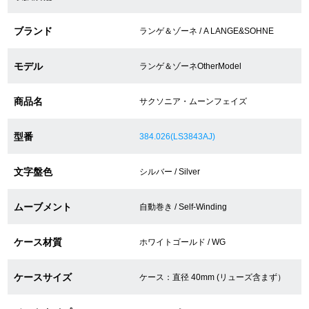
ブランド
ランゲ＆ゾーネ / A LANGE&SOHNE
ショップサービス
モデル
ランゲ＆ゾーネOtherModel
保証・アフターサービス
商品名
サクソニア・ムーンフェイズ
ラッピングサービス
型番
384.026(LS3843AJ)
腕時計サイズ調整サービス
店舗受け取りサービス
文字盤色
シルバー / Silver
店舗取り寄せサービス
ムーブメント
自動巻き / Self-Winding
ケース材質
ホワイトゴールド / WG
買取・下取りをご希望の方
ケースサイズ
ケース：直径 40mm (リューズ含まず）
買取・下取りはこちら