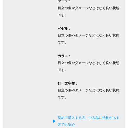
ケース：
目立つ傷やダメージなどはなく良い状態
です。
GINZA RASINについて
ベゼル：
お客様の声・口コミ
目立つ傷やダメージなどはなく良い状態
です。
GINZA RASINの中古腕時計について
ガラス：
スタッフフォト
目立つ傷やダメージなどはなく良い状態
です。
受賞歴
針・文字盤：
求人情報
目立つ傷やダメージなどはなく良い状態
です。
店舗情報
初めて購入する方、中古品に抵抗がある
銀座中央通り店
銀座本店
方でも安心