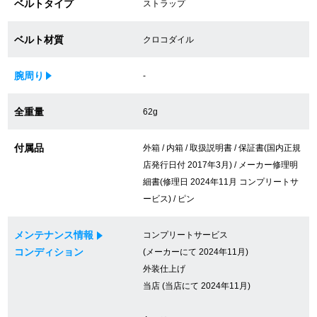
ベルトタイプ
ストラップ
買取専門サロン
ベルト材質
クロコダイル
買取ご成約者様限定5万円クーポン
腕周り
-
75%以上保証！中古商品高価買戻し
全重量
62g
修理・メンテナンスをご希望の方
付属品
外箱 / 内箱 / 取扱説明書 / 保証書(国内正規
店発行日付 2017年3月) / メーカー修理明
修理依頼をする
細書(修理日 2024年11月 コンプリートサ
ービス) / ピン
修理・メンテンナンスについて
メンテナンス情報
コンプリートサービス
オーバーホールについて
コンディション
(メーカーにて 2024年11月)
外装仕上げ
外装仕上げについて
当店 (当店にて 2024年11月)
電池交換について