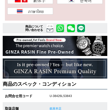
複数条件で商品を絞り込む
商品について
詳細検索はこちら
メール
問い合わせる
ご利用ガイド
GINZA RASINのプレミアムクオリティについて
送料・お支払方法
ショッピングローンの流れ
商品のスペック・コンディション
よくある質問
お問合せ用コード
U-38426LS3843
お問い合わせ
取扱店舗
銀座本店