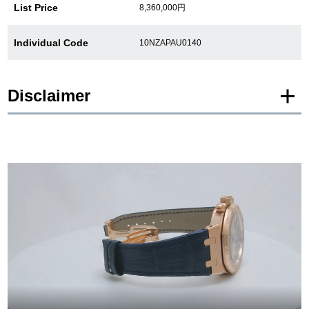
List Price
8,360,000円
繁體中文
한국어
Individual Code
10NZAPAU0140
ภาษาไทย
Disclaimer
* Product images of New and Unused products are posted using images of the
same model.
Please note that there are individual differences in the presence or absence of
manufacturer protective seals.
In addition, there may be minor changes made by the manufacturer, but please
note that we will sell it with the specifications of the stock product.
In addition, Used and antique items are photographed of the actual product.
*The color may differ from the actual product depending on the lighting and
monitor settings.
*Due to privacy concerns, we refrain from posting serial numbers and limited
edition numbers on the web.
We are also unable to answer any inquiries made by phone.
*As we also sell our products in-store, there may be a time difference between
ordering on the website and processing in-store, and the item may be SOLD
OUT.