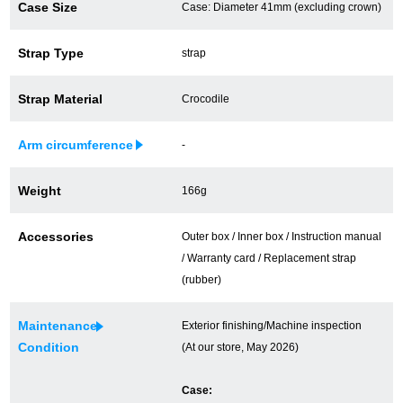
Case Size
Case: Diameter 41mm (excluding crown)
買取専門サロン
Strap Type
strap
買取ご成約者様限定5万円クーポン
Strap Material
Crocodile
75%以上保証！中古商品高価買戻し
Arm circumference
-
修理・メンテナンスをご希望の方
Weight
166g
修理依頼をする
Accessories
Outer box / Inner box / Instruction manual
/ Warranty card / Replacement strap
修理・メンテンナンスについて
(rubber)
オーバーホールについて
Maintenance
Exterior finishing/Machine inspection
Condition
(At our store, May 2026)
外装仕上げについて
電池交換について
Case: