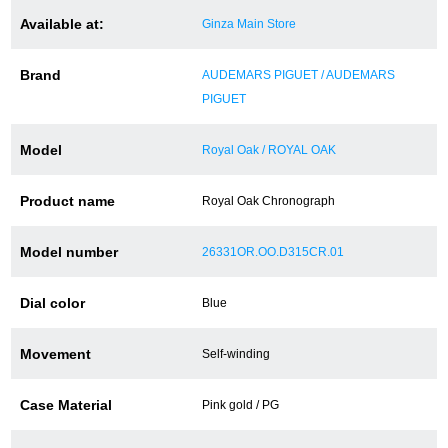
Available at:
Ginza Main Store
ショップサービス
Brand
AUDEMARS PIGUET / AUDEMARS
PIGUET
保証・アフターサービス
Model
Royal Oak / ROYAL OAK
ラッピングサービス
腕時計サイズ調整サービス
Product name
Royal Oak Chronograph
店舗受け取りサービス
Model number
26331OR.OO.D315CR.01
店舗取り寄せサービス
Dial color
Blue
Movement
Self-winding
買取・下取りをご希望の方
Case Material
Pink gold / PG
買取・下取りはこちら