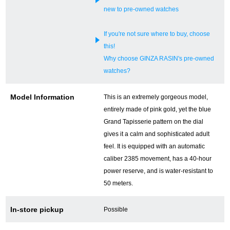
new to pre-owned watches
新宿店
大阪心斎橋店
If you're not sure where to buy, choose
買取サロン
this!
Why choose GINZA RASIN's pre-owned
watches?
GINZA RASIN公式ブログ
Model Information
This is an extremely gorgeous model,
WEBマガジン
買取ブログ
entirely made of pink gold, yet the blue
Grand Tapisserie pattern on the dial
gives it a calm and sophisticated adult
SNS・動画
feel. It is equipped with an automatic
caliber 2385 movement, has a 40-hour
power reserve, and is water-resistant to
50 meters.
For Overseas Customers
In-store pickup
Possible
English
简体中文