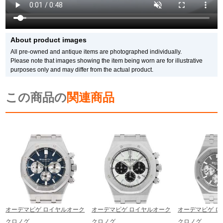
Please be aware of this.
Also, if you would like to purchase in person, please contact us by phone or
email in advance to check stock availability.
* In the case of antique or used products, alternative parts may be used for the
About product images
exterior and internal machinery.
All pre-owned and antique items are photographed individually.
*The listed price is the price at the time of arrival.
Please note that images showing the item being worn are for illustrative
Please note that the current price may differ.
purposes only and may differ from the actual product.
この商品の
関連商品
オーデマピゲ ロイヤルオーク
オーデマピゲ ロイヤルオーク
オーデマピゲ ロ
クロノグ…
クロノグ…
クロノグ…