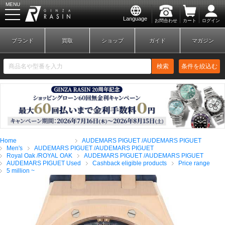
MENU
Language
お問合わせ
カート
ログイン
GINZA RASIN
ブランド
買取
ショップ
ガイド
マガジン
検索
条件を絞込む
新規会員登録
ログイン
Home
AUDEMARS PIGUET /AUDEMARS PIGUET
ブランドから探す
Men's
AUDEMARS PIGUET /AUDEMARS PIGUET
Royal Oak /ROYAL OAK
AUDEMARS PIGUET /AUDEMARS PIGUET
AUDEMARS PIGUET Used
Cashback eligible products
Price range
5 million ~