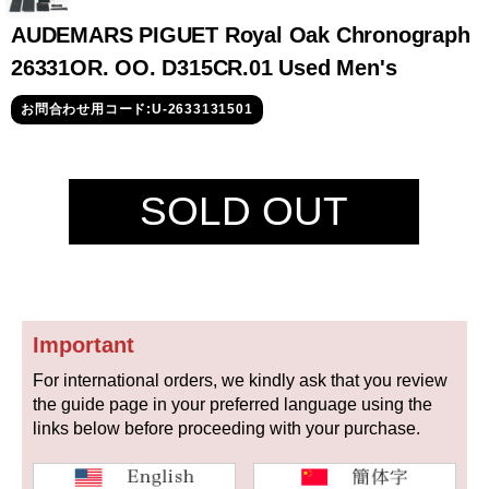
セイコー
AUDEMARS PIGUET Royal Oak Chronograph
26331OR. OO. D315CR.01 Used Men's
お問合わせ用コード:U-2633131501
SOLD OUT
ヴァシュロン
チューダー
パネライ
コンスタンタン
商品の状態から探す
Important
新品
未使用品
For international orders, we kindly ask that you review
the guide page in your preferred language using the
中古品
アンティーク品
links below before proceeding with your purchase.
WEB限定品
SALE