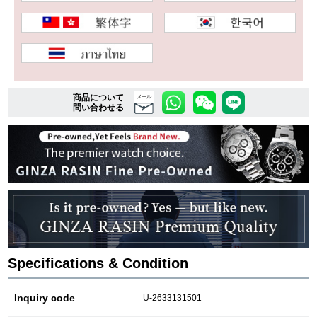
複数条件で商品を絞り込む
詳細検索はこちら
商品について
メール
問い合わせる
ご利用ガイド
GINZA RASINのプレミアムクオリティについて
送料・お支払方法
ショッピングローンの流れ
Specifications & Condition
よくある質問
お問い合わせ
Inquiry code
U-2633131501