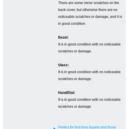
There are some minor scratches on the
back cover, but otherwise there are no
noticeable scratches or damage, and it is
GINZA RASINについて
in good condition.
お客様の声・口コミ
Bezel:
It is in good condition with no noticeable
GINZA RASINの中古腕時計について
scratches or damage.
スタッフフォト
Glass:
It is in good condition with no noticeable
受賞歴
scratches or damage.
求人情報
Hand/Dial:
It is in good condition with no noticeable
scratches or damage.
店舗情報
銀座中央通り店
銀座本店
Perfect for first-time buyers and those