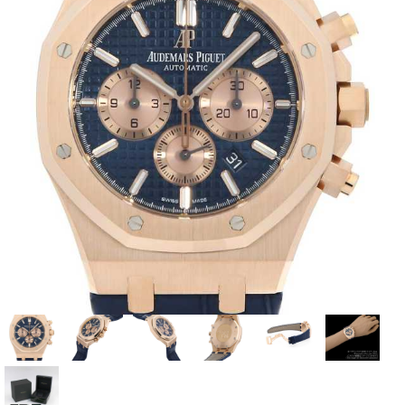
全てのブランドを見
ロレックス
パテック
る
フィリップ
オーデマピゲ
ウブロ
カルティエ
グランド
オメガ
IWC