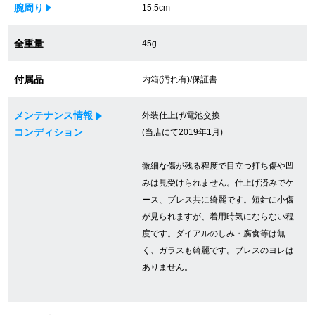
腕周り
15.5cm
買取専門サロン
全重量
45g
買取ご成約者様限定5万円クーポン
付属品
内箱(汚れ有)/保証書
75%以上保証！中古商品高価買戻し
メンテナンス情報
外装仕上げ/電池交換
コンディション
(当店にて2019年1月)
修理・メンテナンスをご希望の方
微細な傷が残る程度で目立つ打ち傷や凹
修理依頼をする
みは見受けられません。仕上げ済みでケ
ース、ブレス共に綺麗です。短針に小傷
修理・メンテンナンスについて
が見られますが、着用時気にならない程
度です。ダイアルのしみ・腐食等は無
オーバーホールについて
く、ガラスも綺麗です。ブレスのヨレは
ありません。
外装仕上げについて
電池交換について