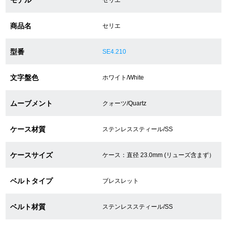
商品名
セリエ
ショップサービス
型番
SE4.210
保証・アフターサービス
文字盤色
ホワイト/White
ラッピングサービス
腕時計サイズ調整サービス
ムーブメント
クォーツ/Quartz
店舗受け取りサービス
ケース材質
ステンレススティール/SS
店舗取り寄せサービス
ケースサイズ
ケース：直径 23.0mm (リューズ含まず）
ベルトタイプ
ブレスレット
買取・下取りをご希望の方
ベルト材質
ステンレススティール/SS
買取・下取りはこちら