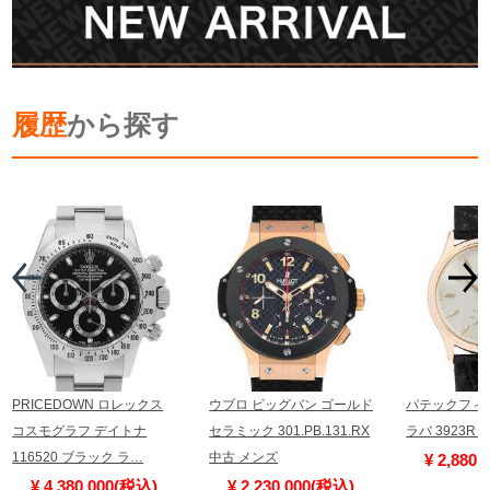
履歴
から探す
PRICEDOWN ロレックス
ウブロ ビッグバン ゴールド
パテックフィ
コスモグラフ デイトナ
セラミック 301.PB.131.RX
ラバ 3923R
116520 ブラック ラ…
中古 メンズ
¥ 2,880
¥ 4,380,000(税込)
¥ 2,230,000(税込)