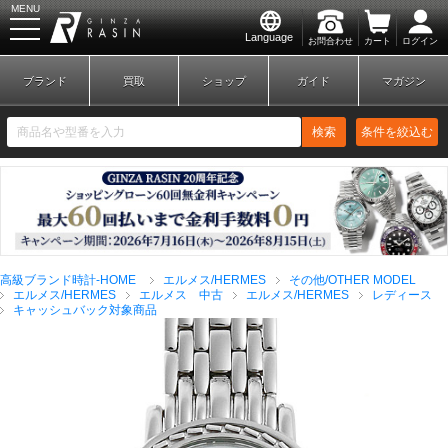
MENU
Language
お問合わせ
カート
ログイン
GINZA RASIN
ブランド
買取
ショップ
ガイド
マガジン
検索
条件を絞込む
新規会員登録
ログイン
高級ブランド時計-HOME
エルメス/HERMES
その他/OTHER MODEL
ブランドから探す
エルメス/HERMES
エルメス 中古
エルメス/HERMES
レディース
キャッシュバック対象商品