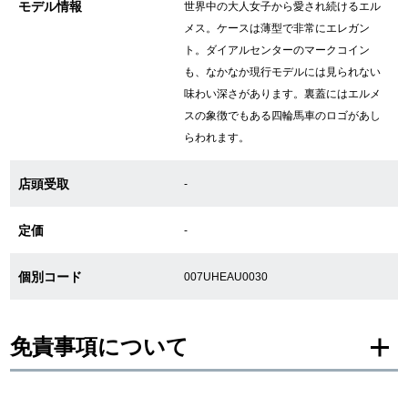
モデル情報
世界中の大人女子から愛され続けるエル
メス。ケースは薄型で非常にエレガン
ト。ダイアルセンターのマークコイン
GINZA RASINについて
も、なかなか現行モデルには見られない
味わい深さがあります。裏蓋にはエルメ
お客様の声・口コミ
スの象徴でもある四輪馬車のロゴがあし
らわれます。
GINZA RASINの中古腕時計について
店頭受取
-
スタッフフォト
定価
受賞歴
-
求人情報
個別コード
007UHEAU0030
免責事項について
店舗情報
銀座中央通り店
銀座本店
※新品・未使用品の商品画像は、同一モデルの画像を使用し掲載致しておりま
す。