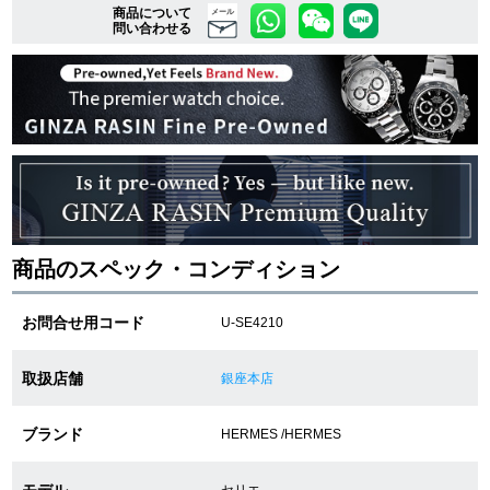
商品について
メール
問い合わせる
複数条件で商品を絞り込む
詳細検索はこちら
ご利用ガイド
GINZA RASINのプレミアムクオリティについて
商品のスペック・コンディション
送料・お支払方法
お問合せ用コード
U-SE4210
ショッピングローンの流れ
取扱店舗
銀座本店
よくある質問
ブランド
HERMES /HERMES
お問い合わせ
モデル
セリエ