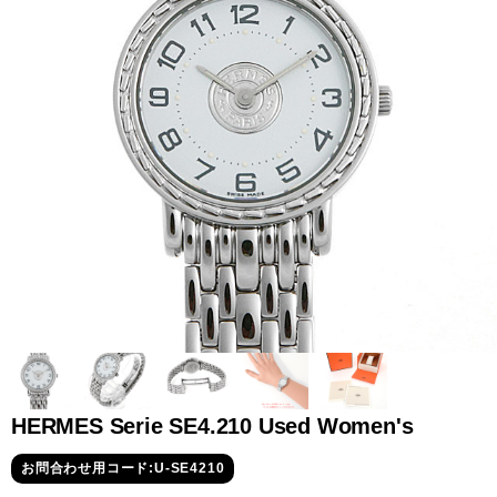
全てのブランドを見
ロレックス
パテック
る
フィリップ
オーデマピゲ
ウブロ
カルティエ
HERMES Serie SE4.210 Used Women's
お問合わせ用コード:U-SE4210
グランド
オメガ
IWC