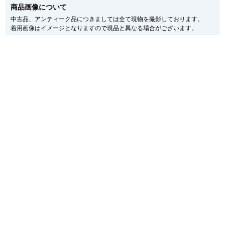
商品画像について
メーカー保護シールの有無に個体差がございますのでご了承下さいませ。
新宿店
大阪心斎橋店
また、メーカーにてマイナーチェンジがなされる場合がございますが、在庫品
中古品、アンティーク品につきましては全て現物を撮影しております。
の仕様で販売させていただきますので予めご了承の程お願いいたします。
着用画像はイメージとなりますので現品と異なる場合がございます。
尚、中古品、アンティーク品につきましては現品を撮影しております。
買取サロン
※光の加減やモニターの設定により、実際の商品と色目が異なる場合がござい
ます。
※シリアルナンバーや限定番号につきましては、プライバシーの関係上WEBへ
の掲載を控えております。
GINZA RASIN公式ブログ
またお電話でお問い合わせ頂きましてもお答えできません。
※当店では店頭販売も行っております為、サイトでのご注文と店頭処理との時
WEBマガジン
買取ブログ
間差で在庫切れになる場合がございます。
予めご了承くださいませ。
また、ご来店にてご購入を希望される場合にも、事前に在庫の確認をお電話か
メールにてお問い合わせいただけますようお願いいたします。
SNS・動画
※アンティーク品やユーズド品の場合、外装および内部機械に代替部品を使用
している場合がございます。
※表示の定価は、入荷時の価格となっております。
現在の定価と異なる場合がございますのでご了承くださいませ。
For Overseas Customers
English
简体中文