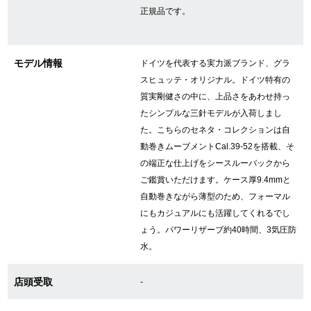
正規品です。
GINZA RASINについて
モデル情報
ドイツを代表する実力派ブランド、グラ
スヒュッテ・オリジナル。ドイツ特有の
お客様の声・口コミ
質実剛健さの中に、上品さをあわせ持っ
GINZA RASINの中古腕時計について
たシンプルな三針モデルが入荷しまし
た。こちらのセネタ・コレクションは自
スタッフフォト
動巻きムーブメントCal.39-52を搭載、そ
の端正な仕上げをシースルーバックから
受賞歴
ご鑑賞いただけます。ケース厚9.4mmと
自動巻きながら薄型のため、フォーマル
求人情報
にもカジュアルにも活躍してくれるでし
ょう。パワーリザーブ約40時間、3気圧防
水。
店舗情報
店頭受取
-
銀座中央通り店
銀座本店