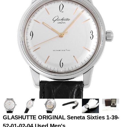
全てのブランドを見
ロレックス
パテック
る
フィリップ
オーデマピゲ
ウブロ
カルティエ
GLASHUTTE ORIGINAL Seneta Sixties 1-39-
グランド
オメガ
IWC
52-01-02-04 Used Men's