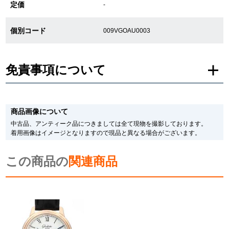
定価
-
新宿店
大阪心斎橋店
個別コード
009VGOAU0003
買取サロン
免責事項について
GINZA RASIN公式ブログ
※新品・未使用品の商品画像は、同一モデルの画像を使用し掲載致しておりま
WEBマガジン
買取ブログ
す。
商品画像について
メーカー保護シールの有無に個体差がございますのでご了承下さいませ。
また、メーカーにてマイナーチェンジがなされる場合がございますが、在庫品
中古品、アンティーク品につきましては全て現物を撮影しております。
の仕様で販売させていただきますので予めご了承の程お願いいたします。
着用画像はイメージとなりますので現品と異なる場合がございます。
尚、中古品、アンティーク品につきましては現品を撮影しております。
SNS・動画
※光の加減やモニターの設定により、実際の商品と色目が異なる場合がござい
この商品の
ます。
関連商品
※シリアルナンバーや限定番号につきましては、プライバシーの関係上WEBへ
の掲載を控えております。
またお電話でお問い合わせ頂きましてもお答えできません。
For Overseas Customers
※当店では店頭販売も行っております為、サイトでのご注文と店頭処理との時
間差で在庫切れになる場合がございます。
予めご了承くださいませ。
English
简体中文
また、ご来店にてご購入を希望される場合にも、事前に在庫の確認をお電話か