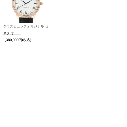
メールにてお問い合わせいただけますようお願いいたします。
※アンティーク品やユーズド品の場合、外装および内部機械に代替部品を使用
繁體中文
한국어
している場合がございます。
※表示の定価は、入荷時の価格となっております。
グラスヒュッテオリジナル セ
現在の定価と異なる場合がございますのでご了承くださいませ。
ภาษาไทย
ネタ オー…
1,380,000円(税込)