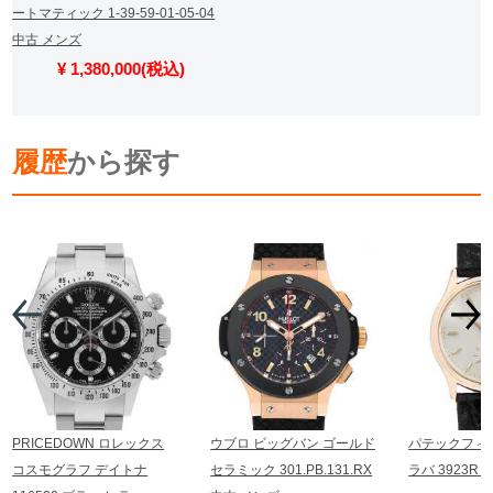
ートマティック 1-39-59-01-05-04
中古 メンズ
¥ 1,380,000(税込)
履歴
から探す
PRICEDOWN ロレックス
ウブロ ビッグバン ゴールド
パテックフィ
コスモグラフ デイトナ
セラミック 301.PB.131.RX
ラバ 3923R