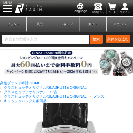
MENU
Language
お問合わせ
カート
ログイン
GINZA RASIN
ブランド
買取
ショップ
ガイド
マガジン
検索
条件を絞込む
新規会員登録
ログイン
高級ブランド時計-HOME
ブランドから探す
グラスヒュッテオリジナル/GLASHUTTE ORIGINAL
グラスヒュッテオリジナル 中古
グラスヒュッテオリジナル/GLASHUTTE ORIGINAL
メンズ
キャッシュバック対象商品