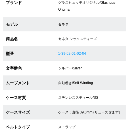
ブランド
グラスヒュッテオリジナル/Glashutte
Original
ショップサービス
モデル
セネタ
保証・アフターサービス
商品名
セネタ シックスティーズ
ラッピングサービス
型番
1-39-52-01-02-04
腕時計サイズ調整サービス
文字盤色
シルバー/Silver
店舗受け取りサービス
ムーブメント
自動巻き/Self-Winding
店舗取り寄せサービス
ケース材質
ステンレススティール/SS
買取・下取りをご希望の方
ケースサイズ
ケース：直径 39.0mm (リューズ含まず）
買取・下取りはこちら
ベルトタイプ
ストラップ