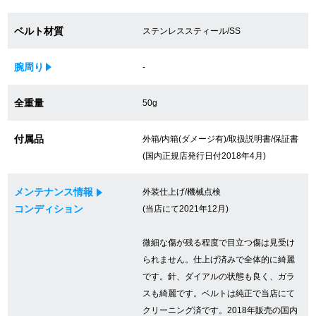
買取専門サロン
ベルト材質
ステンレススティール/SS
買取ご成約者様限定5万円クーポン
腕周り
-
75%以上保証！中古商品高価買戻し
全重量
50g
付属品
外箱/内箱(ダメージ有)/取扱説明書/保証書
修理・メンテナンスをご希望の方
(国内正規店発行日付2018年4月)
修理依頼をする
メンテナンス情報
外装仕上げ/機械点検
コンディション
(当店にて2021年12月)
修理・メンテンナンスについて
オーバーホールについて
微細な傷が残る程度で目立つ傷は見受け
られません。仕上げ済みで全体的に綺麗
外装仕上げについて
です。針、ダイアルの状態も良く、ガラ
スも綺麗です。ベルトは純正で当店にて
電池交換について
クリーニング済です。2018年販売の国内