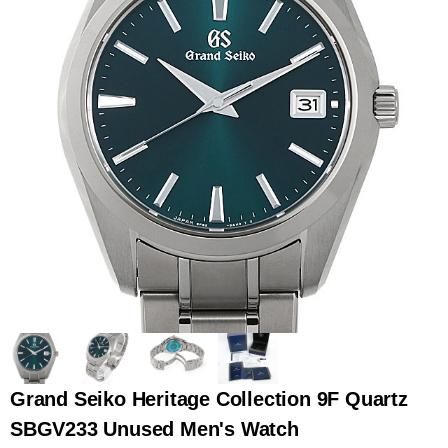
全てのブランドを見
ロレックス
パテック
る
フィリップ
オーデマピゲ
ウブロ
カルティエ
Grand Seiko Heritage Collection 9F Quartz
SBGV233 Unused Men's Watch
グランド
オメガ
IWC