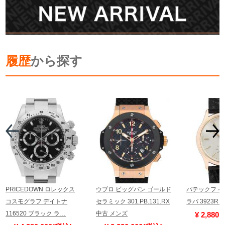
履歴
から探す
PRICEDOWN ロレックス
ウブロ ビッグバン ゴールド
パテックフィ
コスモグラフ デイトナ
セラミック 301.PB.131.RX
ラバ 3923R
116520 ブラック ラ…
中古 メンズ
¥ 2,880