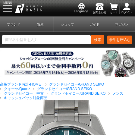
MENU
Language
お問合わせ
カート
ログイン
GINZA RASIN
ブランド
買取
ショップ
ガイド
マガジン
検索
条件を絞込む
新規会員登録
ログイン
高級ブランド時計-HOME
グランドセイコー/GRAND SEIKO
ブランドから探す
クォーツ/Quartz
グランドセイコー/GRAND SEIKO
グランドセイコー 中古
グランドセイコー/GRAND SEIKO
メンズ
キャッシュバック対象商品