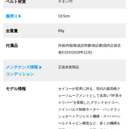
ベルト材質
チタン/TI
買取専門サロン
腕周り
19.5cm
買取ご成約者様限定5万円クーポン
全重量
85g
75%以上保証！中古商品高価買戻し
付属品
外箱/内箱/取扱説明書/保証書(国内正規店
発行日付2018年12月)
修理・メンテナンスをご希望の方
メンテナンス情報
正規未使用品
修理依頼をする
コンディション
修理・メンテンナンスについて
モデル情報
セイコーが世界に誇る、現代の最高峰ク
ォーツムーブメントとして名高い“9F系キ
オーバーホールについて
ャリバー”を搭載したグランドセイコー。
ツインパルス制御モーター・バックラッ
外装仕上げについて
シュオートアジャスト機構・スーパーシ
ールドキャビン構造など、多くの機構を
電池交換について