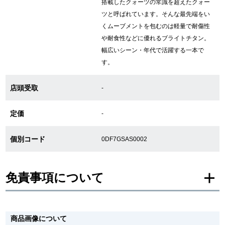
搭載したクォーツの常識を超えたクォー
ツと呼ばれています。そんな最先端をい
くムーブメントを包むのは軽量で耐傷性
GINZA RASINについて
や耐食性などに優れるブライトチタン。
幅広いシーン・年代で活躍する一本で
お客様の声・口コミ
す。
GINZA RASINの中古腕時計について
店頭受取
-
スタッフフォト
定価
-
受賞歴
個別コード
0DF7GSAS0002
求人情報
免責事項について
店舗情報
※新品・未使用品の商品画像は、同一モデルの画像を使用し掲載致しておりま
す。
銀座中央通り店
銀座本店
商品画像について
メーカー保護シールの有無に個体差がございますのでご了承下さいませ。