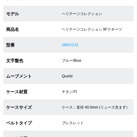
モデル
ヘリテージコレクション
ショップサービス
商品名
ヘリテージコレクション 9Fクオーツ
保証・アフターサービス
型番
SBGV233
ラッピングサービス
文字盤色
ブルー/Blue
腕時計サイズ調整サービス
店舗受け取りサービス
ムーブメント
Quartz
店舗取り寄せサービス
ケース材質
チタン/TI
ケースサイズ
ケース：直径 40.0mm (リューズ含まず）
買取・下取りをご希望の方
ベルトタイプ
ブレスレット
買取・下取りはこちら