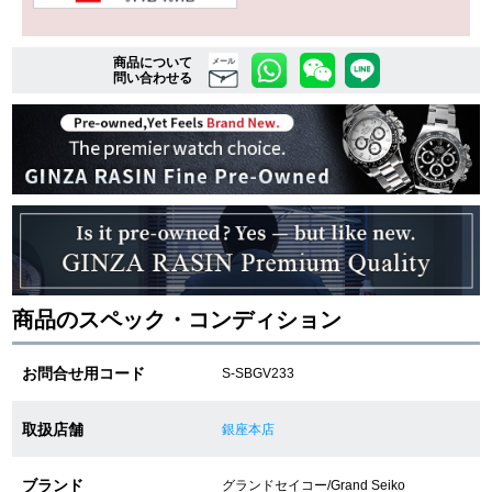
商品について
複数条件で商品を絞り込む
メール
問い合わせる
詳細検索はこちら
ご利用ガイド
GINZA RASINのプレミアムクオリティについて
送料・お支払方法
商品のスペック・コンディション
ショッピングローンの流れ
お問合せ用コード
S-SBGV233
よくある質問
取扱店舗
銀座本店
お問い合わせ
ブランド
グランドセイコー/Grand Seiko