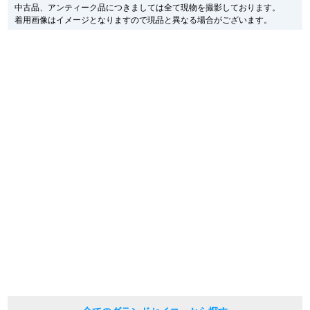
また、メーカーにてマイナーチェンジがなされる場合がございますが、在庫品
中古品、アンティーク品につきましては全て現物を撮影しております。
の仕様で販売させていただきますので予めご了承の程お願いいたします。
新宿店
大阪心斎橋店
着用画像はイメージとなりますので現品と異なる場合がございます。
尚、中古品、アンティーク品につきましては現品を撮影しております。
※光の加減やモニターの設定により、実際の商品と色目が異なる場合がござい
買取サロン
ます。
※シリアルナンバーや限定番号につきましては、プライバシーの関係上WEBへ
の掲載を控えております。
またお電話でお問い合わせ頂きましてもお答えできません。
GINZA RASIN公式ブログ
※当店では店頭販売も行っております為、サイトでのご注文と店頭処理との時
間差で在庫切れになる場合がございます。
予めご了承くださいませ。
WEBマガジン
買取ブログ
また、ご来店にてご購入を希望される場合にも、事前に在庫の確認をお電話か
メールにてお問い合わせいただけますようお願いいたします。
※アンティーク品やユーズド品の場合、外装および内部機械に代替部品を使用
している場合がございます。
SNS・動画
※表示の定価は、入荷時の価格となっております。
現在の定価と異なる場合がございますのでご了承くださいませ。
For Overseas Customers
English
简体中文