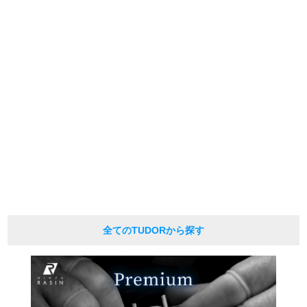
edition numbers on the web.
We are also unable to answer any inquiries made by phone.
新宿店
大阪心斎橋店
*As we also sell our products in-store, there may be a time difference between
ordering on the website and processing in-store, and the item may be SOLD
買取サロン
OUT.
Please be aware of this.
Also, if you would like to purchase in person, please contact us by phone or
email in advance to check stock availability.
GINZA RASIN公式ブログ
* In the case of antique or used products, alternative parts may be used for the
exterior and internal machinery.
*The listed price is the price at the time of arrival.
WEBマガジン
買取ブログ
Please note that the current price may differ.
SNS・動画
全てのTUDORから探す
For Overseas Customers
English
简体中文