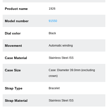
Product name
1926
ショップサービス
Model number
91550
保証・アフターサービス
Dial color
Black
ラッピングサービス
Movement
Automatic winding
腕時計サイズ調整サービス
Case Material
Stainless Steel /SS
店舗受け取りサービス
店舗取り寄せサービス
Case Size
Case: Diameter 39.0mm (excluding
crown)
Strap Type
Bracelet
買取・下取りをご希望の方
Strap Material
Stainless Steel /SS
買取・下取りはこちら