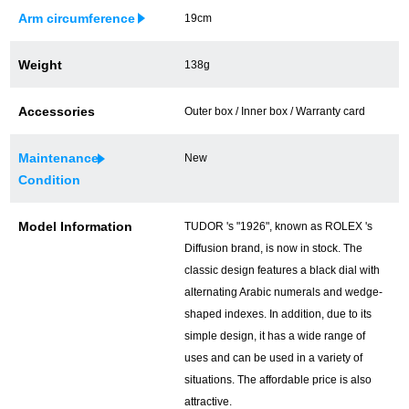
Arm circumference
19cm
買取専門サロン
買取ご成約者様限定5万円クーポン
Weight
138g
75%以上保証！中古商品高価買戻し
Accessories
Outer box / Inner box / Warranty card
Maintenance
New
Condition
修理・メンテナンスをご希望の方
Model Information
TUDOR 's "1926", known as ROLEX 's
修理依頼をする
Diffusion brand, is now in stock. The
classic design features a black dial with
修理・メンテンナンスについて
alternating Arabic numerals and wedge-
オーバーホールについて
shaped indexes. In addition, due to its
simple design, it has a wide range of
外装仕上げについて
uses and can be used in a variety of
situations. The affordable price is also
電池交換について
attractive.