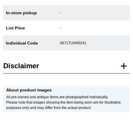
In-store pickup
-
GINZA RASINについて
List Price
-
お客様の声・口コミ
Individual Code
0671TUAN0241
GINZA RASINの中古腕時計について
スタッフフォト
Disclaimer
受賞歴
* Product images of New and Unused products are posted using images of the
same model.
求人情報
About product images
Please note that there are individual differences in the presence or absence of
manufacturer protective seals.
All pre-owned and antique items are photographed individually.
In addition, there may be minor changes made by the manufacturer, but please
Please note that images showing the item being worn are for illustrative
note that we will sell it with the specifications of the stock product.
purposes only and may differ from the actual product.
In addition, Used and antique items are photographed of the actual product.
店舗情報
*The color may differ from the actual product depending on the lighting and
monitor settings.
銀座中央通り店
銀座本店
*Due to privacy concerns, we refrain from posting serial numbers and limited