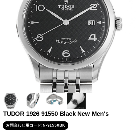
全てのブランドを見
ロレックス
パテック
る
フィリップ
オーデマピゲ
ウブロ
カルティエ
TUDOR 1926 91550 Black New Men's
お問合わせ用コード:N-91550BK
グランド
オメガ
IWC