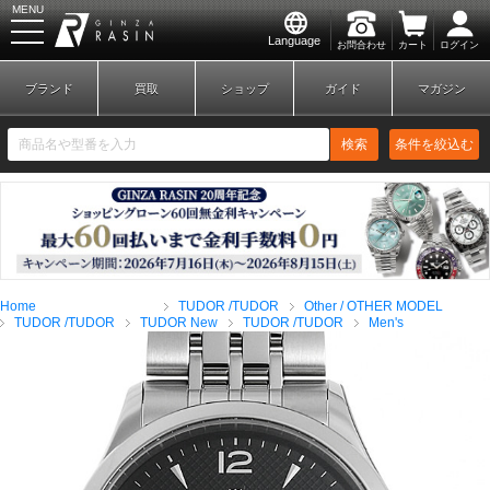
MENU
Language
お問合わせ
カート
ログイン
GINZA RASIN
ブランド
買取
ショップ
ガイド
マガジン
検索
条件を絞込む
新規会員登録
ログイン
Home
TUDOR /TUDOR
Other / OTHER MODEL
ブランドから探す
TUDOR /TUDOR
TUDOR New
TUDOR /TUDOR
Men's